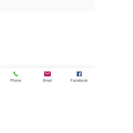
Phone
Email
Facebook
Witgoed Wezep
Rondweg 34
8091 XB Wezep
0641173496
038-3761652