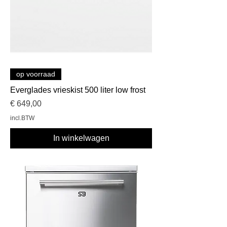
op voorraad
Everglades vrieskist 500 liter low frost
Prijs
€ 649,00
incl.BTW
In winkelwagen