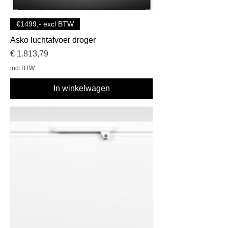
€1499,- excl BTW
Asko luchtafvoer droger
Prijs
€ 1.813,79
incl.BTW
In winkelwagen