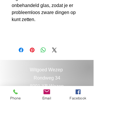
onbehandeld glas, zodat je er
probleemloos zware dingen op
kunt zetten.
Witgoed Wezep
Rondweg 34
8091 XB Wezep
0641173496
Phone
Email
Facebook
038-3761652