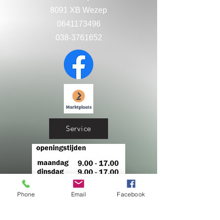
8091 XB Wezep
0641173496
038-3761652
Service
Phone
Email
Facebook