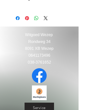
Witgoed Wezep
Rondweg 34
8091 XB Wezep
0641173496
038-3761652
Service