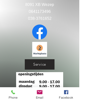
8091 XB Wezep
0641173496
038-3761652
Service
Phone
Email
Facebook