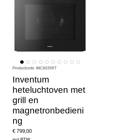
Productcode: IMC6035RT
Inventum
heteluchtoven met
grill en
magnetronbedieni
ng
Prijs
€ 799,00
incl.BTW