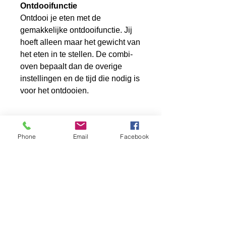
Ontdooifunctie
Ontdooi je eten met de
gemakkelijke ontdooifunctie. Jij
hoeft alleen maar het gewicht van
het eten in te stellen. De combi-
oven bepaalt dan de overige
instellingen en de tijd die nodig is
voor het ontdooien.
Phone
Email
Facebook
Witgoed Wezep
Rondweg 34
8091 XB Wezep
0641173496
038-3761652