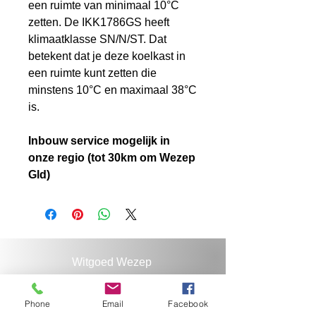
een ruimte van minimaal 10°C
zetten. De IKK1786GS heeft
klimaatklasse SN/N/ST. Dat
betekent dat je deze koelkast in
een ruimte kunt zetten die
minstens 10°C en maximaal 38°C
is.
Inbouw service mogelijk in
onze regio (tot 30km om Wezep
Gld)
Witgoed Wezep
Rondweg 34
8091 XB Wezep
Phone
Email
Facebook