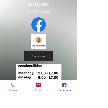
0641173496
038-3761652
Service
Phone
Email
Facebook