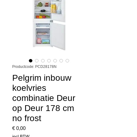
Productcode: PCD28178N
Pelgrim inbouw
koelvries
combinatie Deur
op Deur 178 cm
no frost
Prijs
€ 0,00
incl.BTW