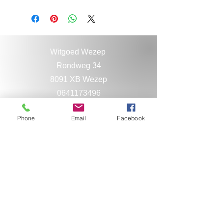
Witgoed Wezep
Rondweg 34
8091 XB Wezep
0641173496
038-3761652
Phone
Email
Facebook
Service