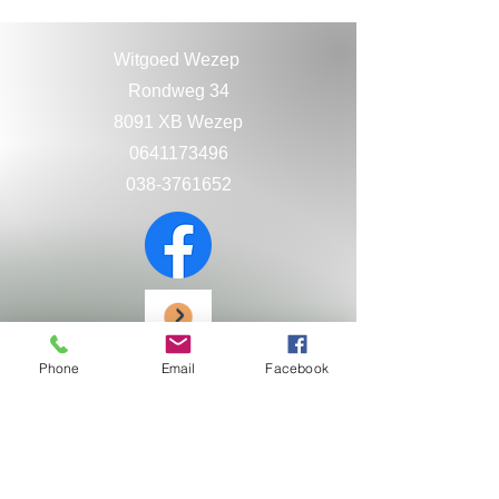
Witgoed Wezep
Rondweg 34
8091 XB Wezep
0641173496
038-3761652
Phone
Email
Facebook
Service