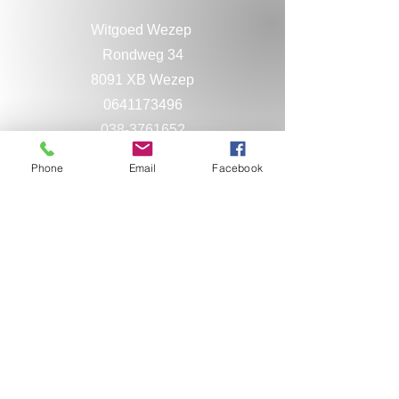
Witgoed Wezep
Rondweg 34
8091 XB Wezep
0641173496
038-3761652
Phone
Email
Facebook
Service